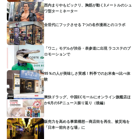
西内まりやもビックリ、胸筋が動く3メートルのシュ
ワ型ターミネーター
全世代にフックさせる 7つの名作漫画とのコラボ
「ワニ」モデルが渋谷・表参道に出現 ラコステのプ
ロモーションで
95％の人が美味しさ実感！料亭でのお米食べ比べ体
験
爽快ドラッグ、中国ECモールにオンライン旗艦店ほ
か6月のSPニュース振り返り（後編）
販売力を高める事業構想―商店街を再生、被災地を
「日本一前向きな場」に