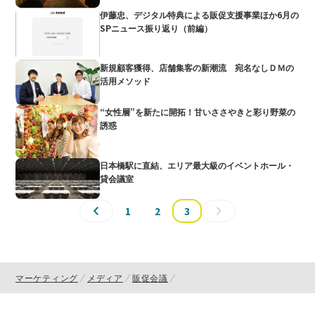
伊藤忠、デジタル特典による販促支援事業ほか6月の
SPニュース振り返り（前編）
新規顧客獲得、店舗集客の新潮流 宛名なしＤＭの
活用メソッド
“女性層”を新たに開拓！甘いささやきと彩り野菜の
誘惑
日本橋駅に直結、エリア最大級のイベントホール・
貸会議室
1
2
3
マーケティング
メディア
販促会議