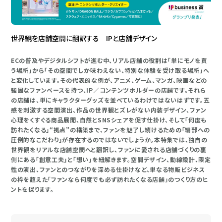
世界観を店舗空間に翻訳する IPと店舗デザイン
ECの普及やデジタルシフトが進む中、リアル店舗の役割は「単にモノを買
う場所」から「その空間でしか味わえない、特別な体験を受け取る場所」へ
と変化しています。その代表的な例が、アニメ、ゲーム、マンガ、映画などの
強固なファンベースを持つ、IP／コンテンツホルダーの店舗です。それら
の店舗は、単にキャラクターグッズを並べているわけではないはずです。五
感を刺激する空間演出、作品の世界観とズレがない内装デザイン、ファン
心理をくすぐる商品展開、自然とSNSシェアを促す仕掛け、そして「何度も
訪れたくなる」“拠点”の構築まで、ファンを魅了し続けるための「細部への
圧倒的なこだわり」が存在するのではないでしょうか。本特集では、独自の
世界観をリアルな店舗空間へと翻訳し、ファンに愛される店舗づくりの裏
側にある「創意工夫」と「想い」を紐解きます。空間デザイン、動線設計、限定
性の演出、ファンとのつながりを深める仕掛けなど、単なる物販ビジネス
の枠を超えた「ファンなら何度でも必ず訪れたくなる店舗」のつくり方のヒ
ントを探ります。