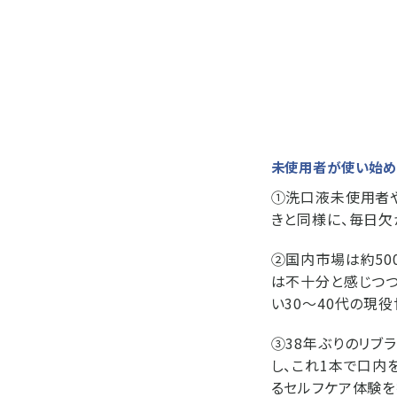
未使用者が使い始め
①洗口液未使用者や
きと同様に、毎日欠
②国内市場は約50
は不十分と感じつ
い30～40代の現役
③38年ぶりのリブ
し、これ1本で口内
るセルフケア体験を