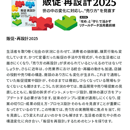
販促・再設計2025
生活者を取り巻く社会の状況に合わせて、消費者の価値観、購買行動も変
化しています。かつて定番だった販促の手法や方程式が、今の生活者には
届きにくくなり、「売り方の再設計」が求められているといえるのではないで
しょうか。さらに近年は、小売業界における統合・再編の動きも加速。店舗
の役割や売り場の構造、商談のあり方にも変化が生まれ、これまで通用し
ていた販促提案や設計が、そのままでは機能しづらくなっている現場も少
なくないとも聞きます。こうした状況の中では、商品開発や売り場提案の見
直しとともに、販促の訴求ポイント、メッセージ設計、媒体の選び方をアッ
プデートする必要があります。従来のテンプレ提案が通用しにくくなり、提
案の切り口・成果の捉え方・プロセス設計そのものを見直すことが重要に
なってきているのです。この特集では、売り方の実務現場に焦点を当て、何
を見直し、どう変えればよいのかをひも解きます。生活者の変化や小売の
構造変化に向き合い、「販促を再設計」するためのヒントを探ります。