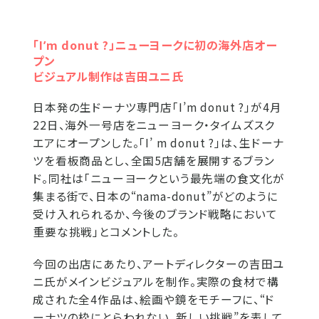
「Iʼm donut ?」ニューヨークに初の海外店オー
プン
ビジュアル制作は吉田ユニ氏
日本発の生ドーナツ専門店「I’m donut ?」が4月
22日、海外一号店をニューヨーク・タイムズスク
エアにオープンした。「I’ m donut ?」は、生ドーナ
ツを看板商品とし、全国5店舗を展開するブラン
ド。同社は「ニューヨークという最先端の食文化が
集まる街で、日本の“nama-donut”がどのように
受け入れられるか、今後のブランド戦略において
重要な挑戦」とコメントした。
今回の出店にあたり、アートディレクターの吉田ユ
ニ氏がメインビジュアルを制作。実際の食材で構
成された全4作品は、絵画や鏡をモチーフに、“ド
ーナツの枠にとらわれない、新しい挑戦”を表して