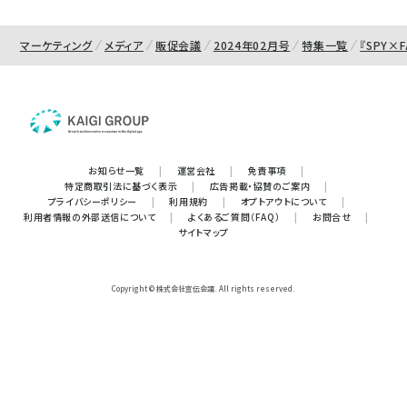
マーケティング
メディア
販促会議
2024年02月号
特集一覧
『SPY×
お知らせ一覧
|
運営会社
|
免責事項
|
特定商取引法に基づく表示
|
広告掲載・協賛のご案内
|
プライバシーポリシー
|
利用規約
|
オプトアウトについて
|
利用者情報の外部送信について
|
よくあるご質問（FAQ）
|
お問合せ
|
サイトマップ
Copyright © 株式会社宣伝会議. All rights reserved.