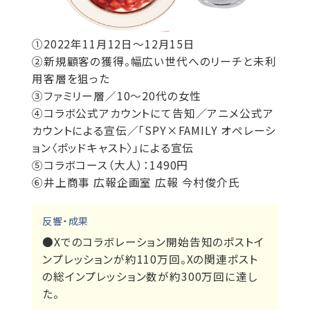
①2022年11月12日～12月15日
②新規顧客の獲得。幅広い世代へのリーチと未利
用客層を狙った
③ファミリー層／10～20代の女性
④コラボ公式アカウントにて告知／アニメ公式ア
カウントによる宣伝／「SPY×FAMILY オペレーシ
ョン〈ポッドキャスト〉」による宣伝
⑤コラボコース（大人）：1490円
⑥井上商事 広報企画室 広報 今村俊介氏
反響・成果
●Xでのコラボレーション開始告知のポストイ
ンプレッションが約110万回。Xの関連ポスト
の総インプレッション数が約300万回に達し
た。