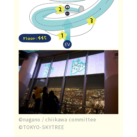
©nagano / chiikawa committee
©TOKYO-SKYTREE