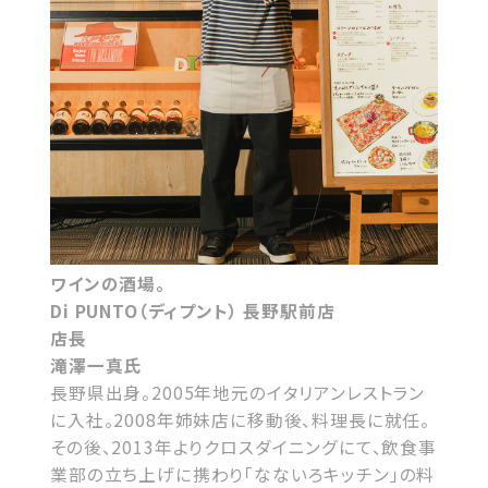
ワインの酒場。
Di PUNTO（ディプント） 長野駅前店
店長
滝澤一真氏
長野県出身。2005年地元のイタリアンレストラン
に入社。2008年姉妹店に移動後、料理長に就任。
その後、2013年よりクロスダイニングにて、飲食事
業部の立ち上げに携わり「なないろキッチン」の料