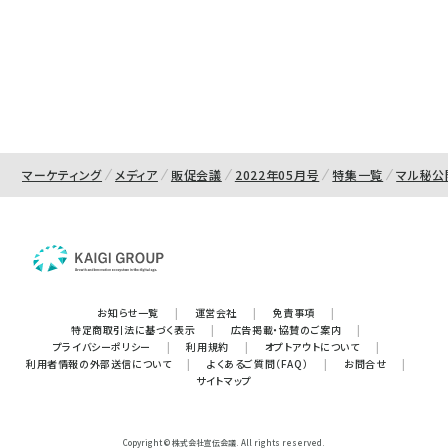
マーケティング
メディア
販促会議
2022年05月号
特集一覧
マル秘公
お知らせ一覧
|
運営会社
|
免責事項
|
特定商取引法に基づく表示
|
広告掲載・協賛のご案内
|
プライバシーポリシー
|
利用規約
|
オプトアウトについて
|
利用者情報の外部送信について
|
よくあるご質問（FAQ）
|
お問合せ
|
サイトマップ
Copyright © 株式会社宣伝会議. All rights reserved.