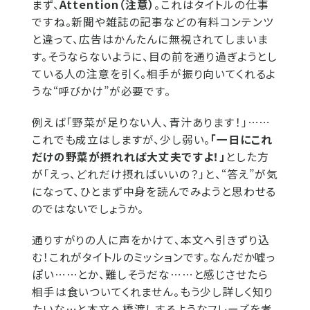
まず、
Attention（注意）
。これはタイトルの仕事
ですね。新聞や雑誌の記事などの有料コンテンツ
と違って、広告はかんたんに無視されてしまいま
す。そうならないように、目の前を通り過ぎようとし
ている人の注意を引く。相手が振り向いてくれるよ
うな“呼びかけ”が必要です。
例えば「野菜が足りない人、青汁あります！」⋯⋯
これでも成立はしますが、少し弱い。
「一日にこれ
だけの野菜が摂れれば大丈夫ですよ！」
とした方
が「えっ、どれだけ摂ればいいの？」と、“答え”が気
になって、ひとまず中身を読んでみようと思わせる
のではないでしょうか。
通りすがりの人に声をかけて、本文へ引きずり込
む！これがタイトルのミッションです。なんだか嘘っ
ぽい⋯⋯とか、難しそうだな⋯⋯と感じさせたら
相手は食いついてくれません。もう少し詳しく知り
たいな⋯と本文へ橋渡しするようなフレーズを考