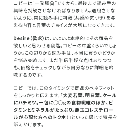
コピーは“一発勝負”ですから、最後まで読み手の
興味を持続させなければなりません。退屈させな
いように、常に読み手に刺激（共感や気づき）を与
える内容と言葉のチョイスが大切になってきます。
Desire（欲求）
は、いよいよ本格的にその商品を
欲しいと思わせる段階。コピーの中盤くらいでしょ
うか。この辺りから読み手は、本当に買うかどうか
を悩み始めます。まだ半信半疑な点はありつつ
も、価格をチェックしながら自分なりに詳細を吟
味するのです。
コピーでは、このタイミングで商品のベネフィット
をしっかりと伝えます。
「大麦若葉、明日葉、ケール
にハチミツ。一包に◯◯gの食物繊維のほか、ビ
タミンとミネラルがたっぷり。悪玉コレステロー
ルが心配な方へのトクホ！」
といった感じで特長を
訴えかけます。