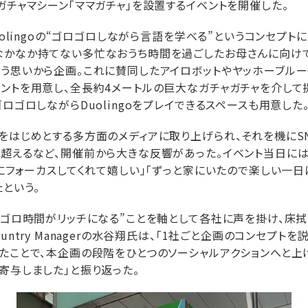
ガチャマシーン「ママガチャ」を設置するイベントを開催した。
uolingoの“ゴロゴロしながら言語を学べる”というコンセプト
なかなか持てない多忙なおうち時間を過ごしたお母さんに向けて
う思いから企画。これに賛同したアイロボットやヤッホーブルー
ントを用意し、全長約4メートルの巨大なガチャガチャを介して
ロゴロしながらDuolingoをプレイできるスペースも用意した
をはじめとする多方面のメディアに取り上げられ、それを機にS
超えるなど、開催前から大きな反響があった。イベント当日には、
事にフォーカスしてくれて嬉しい」「ずっと家にいたので楽しい一日
という。
ロゴロ時間がリッチになる”ことを軸として各社に声を掛け、床
untry Managerの水谷翔氏は、「1社ごと企画のコンセプト
たことで、本企画の段階をひとつのソーシャルアクションへと上
寄与しました」と振り返った。