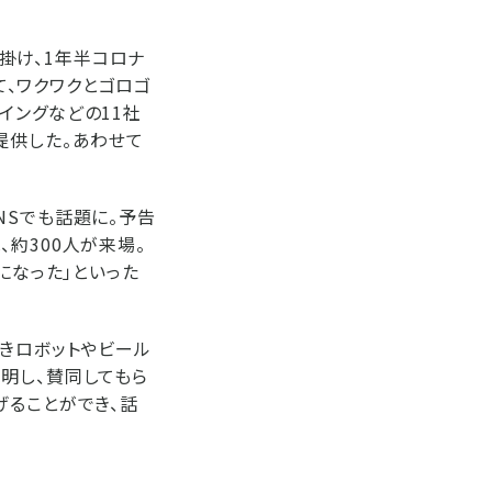
に掛け、1年半コロナ
、ワクワクとゴロゴ
イングなどの11社
提供した。あわせて
。
NSでも話題に。予告
約300人が来場。
になった」といった
拭きロボットやビール
を説明し、賛同してもら
げることができ、話