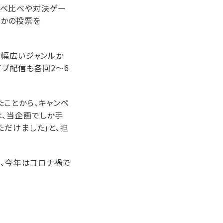
食べ比べや対決ゲー
きかの投票を
、幅広いジャンルか
イブ配信も各回2〜6
ことから、キャンペ
は、当企画でしか手
ただけました」と、担
が、今年はコロナ禍で