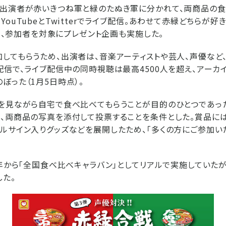
の出演者が赤いきつね軍と緑のたぬき軍に分かれて、両商品の
ouTubeとTwitterでライブ配信。あわせて赤緑どちらが好
催し、参加者を対象にプレゼント企画も実施した。
してもらうため、出演者は、音楽アーティストや芸人、声優など
配信で、ライブ配信中の同時視聴は最高4500人を超え、アーカ
ぼった（1月5日時点）。
を見ながら自宅で食べ比べてもらうことが目的のひとつであった
、両商品の写真を添付して投票することを条件とした。賞品に
ルサイン入りグッズなどを展開したため、「多くの方にご参加い
8年から「全国食べ比べキャラバン」としてリアルで実施していた
した。