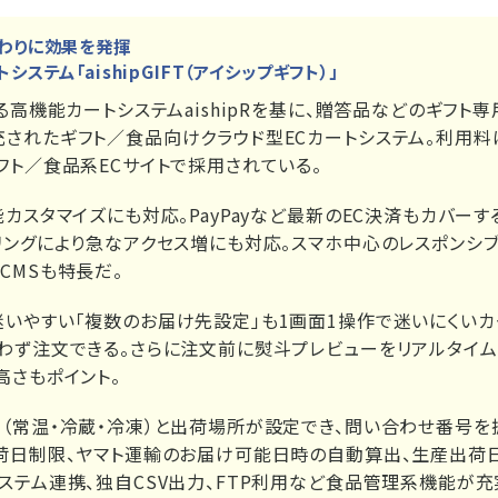
だわりに効果を発揮
システム「aishipGIFT（アイシップギフト）」
する高機能カートシステムaishipRを基に、贈答品などのギフト
されたギフト／食品向けクラウド型ECカートシステム。利用料は
フト／食品系ECサイトで採用されている。
カスタマイズにも対応。PayPayなど最新のEC決済もカバーす
リングにより急なアクセス増にも対応。スマホ中心のレスポンシブ
CMSも特長だ。
いやすい「複数のお届け先設定」も1画面1操作で迷いにくいカ
わず注文できる。さらに注文前に熨斗プレビューをリアルタイ
高さもポイント。
（常温・冷蔵・冷凍）と出荷場所が設定でき、問い合わせ番号
荷日制限、ヤマト運輸のお届け可能日時の自動算出、生産出荷
ステム連携、独自CSV出力、FTP利用など食品管理系機能が充