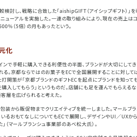
検討し、戦略に合致した「aishipGIFT（アイシップギフト）」を
リニューアルを実施した。一連の取り組みにより、現在の売上は
00％（5倍）の月もあったという。
一元化
インで手軽に購入できる利便性の半面、ブランドが大切にして
れる。京都ならではのお菓子をECで全国展開することに対し
た打開策が「京都ブランドのギフトECを起点にブランドを知って
購入してもらう」というものだ。店舗にも足を運んでもらえるな
客層を広げられると考えた。
の包装から販促物までクリエイティブを統一しました。マールブ
いるおもてなしについてもECで展開し、デザインやUI／UXか
た」（マールブランシュ事業部のあべ松大氏）。