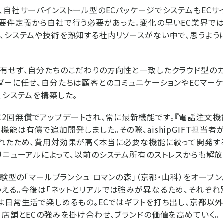
、自社サーバインストール型のECパッケージでシステムもECサ
要件定義から自社で行う必要があった。変化の早いEC業界で
、システムや技術を熟知する社内リソースがない中で、思うよう
有せず、自分たちのこだわりの方向性と一致したクラウド型の
ダーに任せ、自分たちは顧客とのコミュニケーションやECマー
、システムを構築した。
Tは月に2回無償でアップデートされ、常に最新機能です。『電話注文
機能は有償で追加開発しました。その際、aishipGIFT担当者
れたため、費用対効果が高く本当に必要な機能に絞って開発す
リニューアルによって、以前のシステム所有のストレスからも解放
体験型の「マールブランシュ ロマンの森」（京都・山科）をオープ
える。今後は「ネットとリアルでは強みが異なるため、それぞ
は日常生活で楽しめるもの。ECではギフトを打ち出し、京都以
。店舗とECの強みを掛け合わせ、ブランドの価値を高めていく。