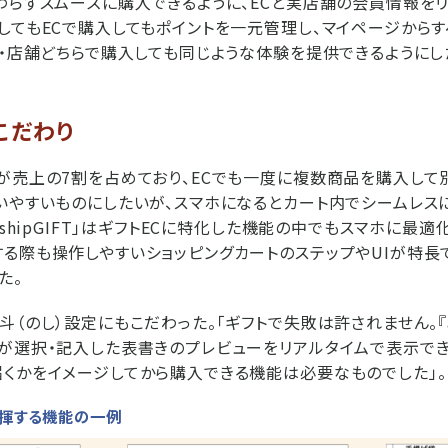
わらずスムーズに購入できるように、ECと実店舗の会員情報を
してもECで購入してもポイントを一元管理し、マイページから
C・店舗どちらで購入しても同じような体験を提供できるようにし
こだわり
が売上の7割を占めており、ECでも一度に複数商品を購入して
いやすいものにしたいが、スマホになるとカート内でシームレス
ishipGIFT」はギフトECに特化した機能の中でもスマホに最
る際も操作しやすいショッピングカートのステップやUIが特長
た。
（のし）設定にもこだわった。「ギフトで失敗は許されません。『ais
が選択・記入した表書きのプレビューをリアルタイムで表示で
くかをイメージしてから購入できる機能は必要なものでした」。
発揮する機能の一例