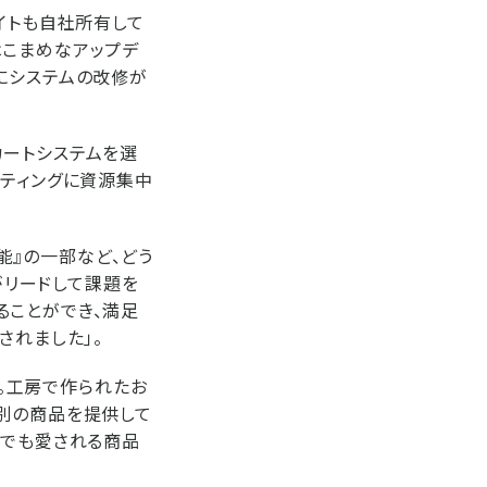
イトも自社所有して
はこまめなアップデ
にシステムの改修が
カートシステムを選
ケティングに資源集中
機能』の一部など、どう
がリードして課題を
ることができ、満足
されました」。
ン。工房で作られたお
れ別の商品を提供して
外でも愛される商品