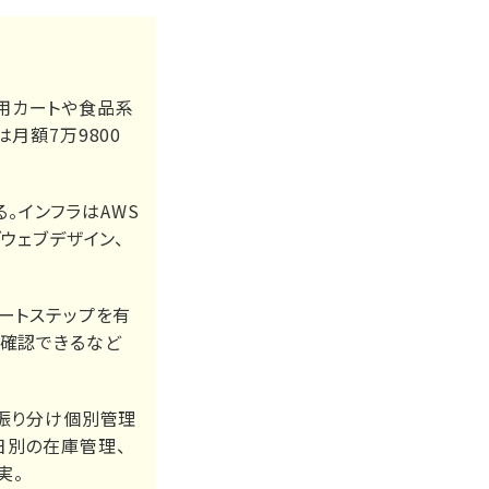
専用カートや食品系
月額7万9800
る。インフラはAWS
ウェブデザイン、
ートステップを有
ム確認できるなど
を振り分け個別管理
日別の在庫管理、
実。