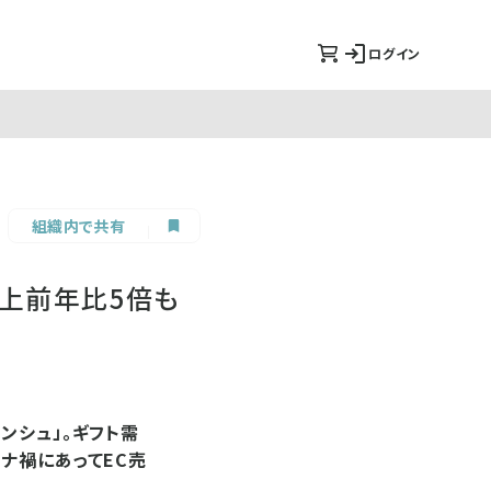
ログイン
組織内で共有
売上前年比5倍も
ンシュ」。ギフト需
ナ禍にあってEC売