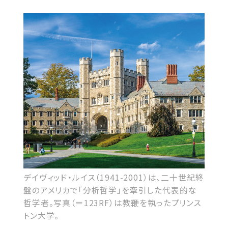
デイヴィッド・ルイス（1941-2001）は、二十世紀終
盤のアメリカで「分析哲学」を牽引した代表的な
哲学者。写真（＝123RF）は教鞭を執ったプリンス
トン大学。