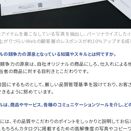
アイテムを着こなしている写真を抽出し、パーソナライズした
上がりづらいWebの顧客層のレスポンスが約10％アップする成
ールの競争力の源泉となっている知識やスキルとは何ですか。
競争力の源泉は、自社オリジナルの商品にしろ、仕入れによる
当者の商品に対する目利きとこだわりです。
強固にするものとして、厳しい品質管理基準を設けており、お客
きるように努めています。
ルは、商品やサービス、各種のコミュニケーションツールを介し、どの
には、その品質やこだわりのポイントをしっかりと説明してお伝
。もちろんカタログに掲載するための高解像度の写真やコピーワ