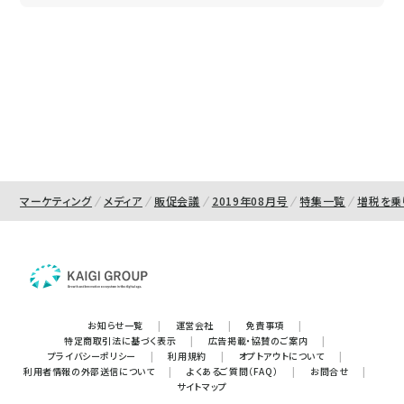
マーケティング
メディア
販促会議
2019年08月号
特集一覧
増税を乗
お知らせ一覧
|
運営会社
|
免責事項
|
特定商取引法に基づく表示
|
広告掲載・協賛のご案内
|
プライバシーポリシー
|
利用規約
|
オプトアウトについて
|
利用者情報の外部送信について
|
よくあるご質問（FAQ）
|
お問合せ
|
サイトマップ