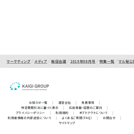
マーケティング
メディア
販促会議
2019年08月号
特集一覧
マル秘公
お知らせ一覧
|
運営会社
|
免責事項
|
特定商取引法に基づく表示
|
広告掲載・協賛のご案内
|
プライバシーポリシー
|
利用規約
|
オプトアウトについて
|
利用者情報の外部送信について
|
よくあるご質問（FAQ）
|
お問合せ
|
サイトマップ