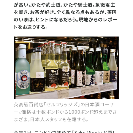
が高い。かたや武士道、かたや騎士道。象徴君主
を置き、お茶が好き。全く異なる点もあるが、英国
のいまは、ヒントになるだろう。現地からのレポー
トをお送りする。
英高級百貨店「セルフリッジズ」の日本酒コーナ
ー。価格は十数ポンドから1000ポンド超えまでさ
まざま。日本人スタッフも在籍する。
今年2月、ロンドンで初めて「Sake Week」と題し