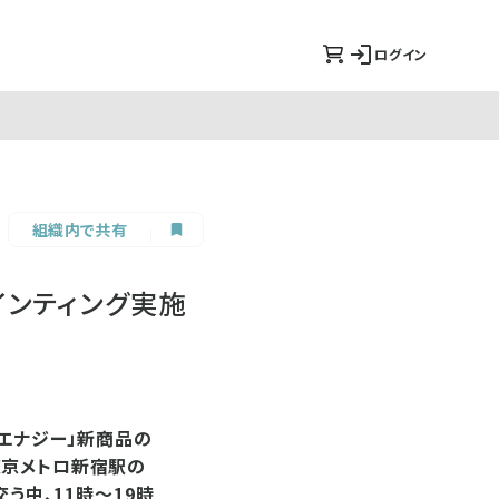
ログイン
組織内で共有
インティング実施
ーエナジー」新商品の
東京メトロ新宿駅の
う中、11時～19時