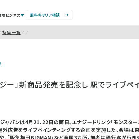
無料キャリア相談
環境ビジネス
特集一覧
号
ジー」新商品発売を記念し 駅でライブペ
ジャパンは4月21、22日の両日、エナジードリンク「モンスタ
屋外広告をライブペインティングする企画を実施した。会場は
や、「阪急梅田BIGMAN」など全国3カ所。前者は通行客が行き交