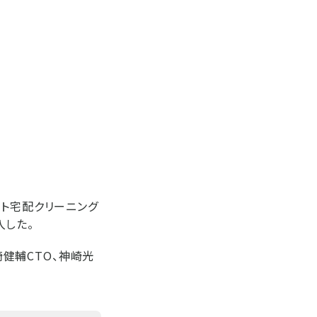
ット宅配クリーニング
入した。
崎健輔CTO、神崎光