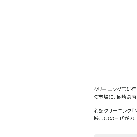
クリーニング店に行
の市場に、長崎県南
宅配クリーニング「N
博COOの三氏が2