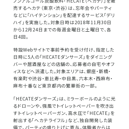
ノンアルコール炭酸飲料「HECATE（ヘカテ）」を販
売するヘカテ（東京・渋谷）は、忘年会やパーティ
などに「ハイテンション」を配達するサービス「デリ
ハイ」を実施した。対象日時は2018年11月30日
から12月24日までの毎週金曜日と土曜日で、各
日4回。
特設Webサイトで事前予約を受け付け、指定した
日時に5人の「HECATEダンサーズ」をダイニング
バーや居酒屋などの店舗の、応募者の自宅やオフ
ィスなどへ派遣した。対象エリアは、銀座・新橋・
有楽町や渋谷・恵比寿・中目黒、六本木・西麻布・
麻布十番など東京都内の繁華街の一部。
「HECATEダンサーズ」は、ミラーボールのように光
るドローンや、強風でトイレットペーパーを吹き出
すトイレットペーパーガン、高水圧で「HECATE」を
射出する「ヘカテライフル」など、独自開発した装
備で、パーティの盛り上げに寄与。体験者からは