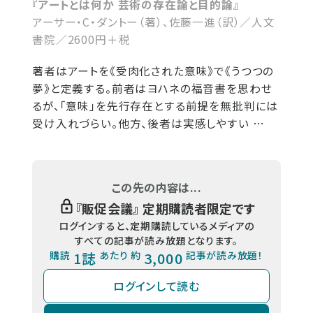
『アートとは何か 芸術の存在論と目的論』
アーサー・C・ダントー（著）、佐藤一進（訳）／人文
書院／2600円＋税
著者はアートを《受肉化された意味》で《うつつの
夢》と定義する。前者はヨハネの福音書を思わせ
るが、「意味」を先行存在とする前提を無批判には
受け入れづらい。他方、後者は実感しやすい …
この先の内容は...
『
販促会議
』 定期購読者限定です
ログインすると、定期購読しているメディアの
すべての記事が読み放題となります。
購読
1誌
あたり 約
3,000
記事が読み放題！
ログインして読む