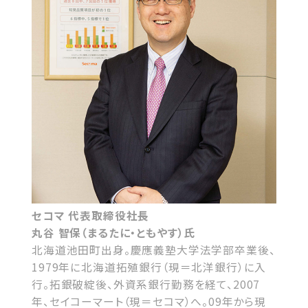
セコマ 代表取締役社長
丸谷 智保（まるたに・ともやす）氏
北海道池田町出身。慶應義塾大学法学部卒業後、
1979年に北海道拓殖銀行（現＝北洋銀行）に入
行。拓銀破綻後、外資系銀行勤務を経て、2007
年、セイコーマート（現＝セコマ）へ。09年から現