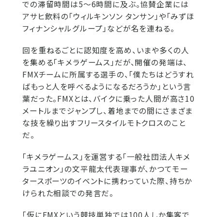
での滞留時間は5～6時間に及ぶ。協賛企業には
アサヒ飲料の「ウィルキンソン タンサン」や「みずほ
フィナンシャルグループ」などが名を連ねる。
回を重ねるごとに認知度を高め、いまや多くの人
を集める「キメラゲームス」だが、開催の発端は、
FMXチームに所属する選手の、「僕たちはどうすれ
ばもっと人を呼べるようになるだろうか」という言
葉だった。FMXとは、バイクに乗った人間が高さ10
メートルまでジャンプし、着地までの間にさまざま
な技を繰り出すフリースタイルモトクロスのこと
だ。
「キメラゲームス」を運営する「一般社団法人キメ
ラユニオン」の文平龍太代表理事が、かつてモー
タースポーツのイベントに携わっていた際、持ちか
けられた相談での発言だ。
「仮にFMXという競技単独では100人しか集客で