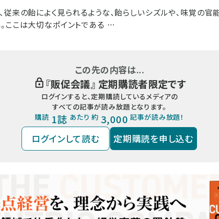
、従来の飴によく見られるような、飴らしいシズルや、味覚の官
。ここは大切なポイントである …
この先の内容は...
『
販促会議
』 定期購読者限定です
ログインすると、定期購読しているメディアの
すべての記事が読み放題となります。
購読
1誌
あたり 約
3,000
記事が読み放題！
ログインして読む
定期購読を申し込む