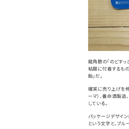
龍角散の「のどすっ
粘膜に付着するもの
飴」だ。
確実に売り上げを伸
ーマ）、養命酒製造
している。
パッケージデザイン
という文字と、ブル