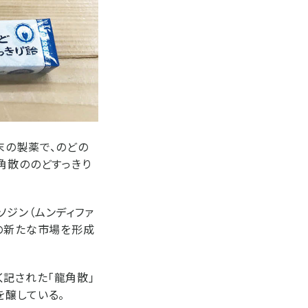
末の製薬で、のどの
角散ののどすっきり
ソジン（ムンディファ
飴の新たな市場を形成
記された「龍角散」
を醸している。