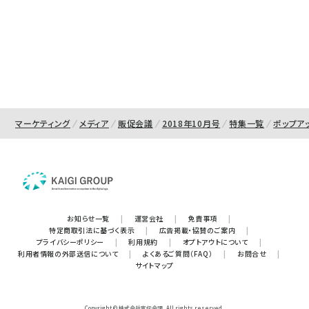
マーケティング
メディア
販促会議
2018年10月号
特集一覧
ポップアッ
お知らせ一覧
|
運営会社
|
免責事項
|
特定商取引法に基づく表示
|
広告掲載・協賛のご案内
|
プライバシーポリシー
|
利用規約
|
オプトアウトについて
|
利用者情報の外部送信について
|
よくあるご質問（FAQ）
|
お問合せ
|
サイトマップ
Copyright © 株式会社宣伝会議. All rights reserved.