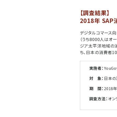
【調査結果】
2018年 S
デジタルコマース向けの
（うち8000人はオ
ジア太平洋地域の消
ち、日本の消費者1
実施者：
YouGo
対 象：
日本の
期 間：
2018
調査方法：
オン