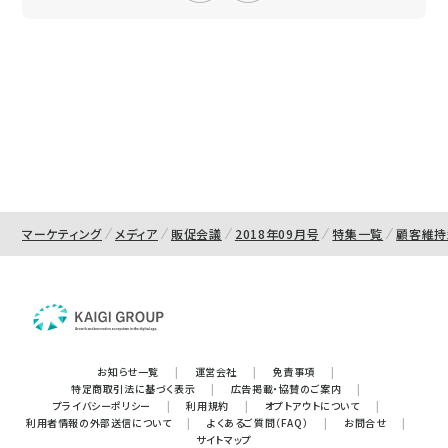
マーケティング
メディア
販促会議
2018年09月号
特集一覧
顧客維持
お知らせ一覧
|
運営会社
|
免責事項
|
特定商取引法に基づく表示
|
広告掲載・協賛のご案内
|
プライバシーポリシー
|
利用規約
|
オプトアウトについて
|
利用者情報の外部送信について
|
よくあるご質問（FAQ）
|
お問合せ
|
サイトマップ