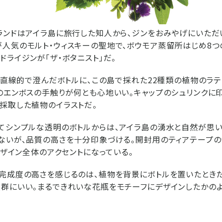
ランドはアイラ島に旅行した知人から、ジンをおみやげにいただ
人気のモルト・ウィスキーの聖地で、ボウモア蒸留所はじめ8つ
ドライジンが「ザ・ボタニスト」だ。
は、直線的で澄んだボトルに、この島で採れた22種類の植物のラ
のエンボスの手触りが何とも心地いい。キャップのシュリンクに
採取した植物のイラストだ。
てシンプルな透明のボトルからは、アイラ島の湧水と自然が思い
ないが、品質の高さを十分印象づける。開封用のティアテープの
デザイン全体のアクセントになっている。
完成度の高さを感じるのは、植物を背景にボトルを置いたとき
群にいい。まるできれいな花瓶をモチーフにデザインしたかの