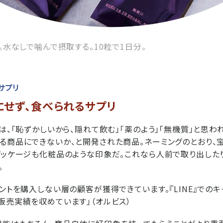
。水なしで噛んで摂取する。10粒で1日分。
サプリ
にせず、食べられるサプリ
」は、「恥ずかしいから、隠れて飲む」「薬のよう」「無機質」と思わ
る商品にできないか、と開発された商品。ネーミングのとおり、
パッケージも化粧品のような印象だ。これなら人前で取り出した
。
メントを購入しない層の顧客が獲得できています。『LINE』での
販売実績を収めています」（オルビス）