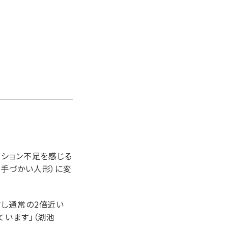
ーション不足を感じる
片手づかい人形）に変
対し通常の2倍近い
ています」（湖池