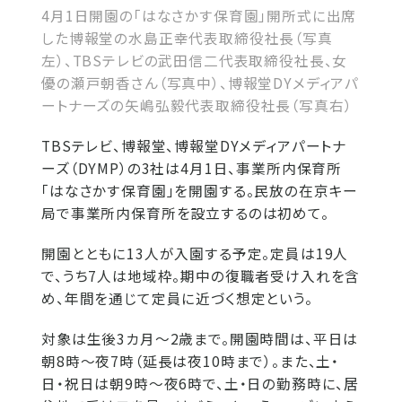
4月1日開園の「はなさかす保育園」開所式に出席
した博報堂の水島正幸代表取締役社長（写真
左）、TBSテレビの武田信二代表取締役社長、女
優の瀬戸朝香さん（写真中）、博報堂DYメディアパ
ートナーズの矢嶋弘毅代表取締役社長（写真右）
TBSテレビ、博報堂、博報堂DYメディアパートナ
ーズ（DYMP）の3社は4月1日、事業所内保育所
「はなさかす保育園」を開園する。民放の在京キー
局で事業所内保育所を設立するのは初めて。
開園とともに13人が入園する予定。定員は19人
で、うち7人は地域枠。期中の復職者受け入れを含
め、年間を通じて定員に近づく想定という。
対象は生後3カ月～2歳まで。開園時間は、平日は
朝8時～夜7時（延長は夜10時まで）。また、土・
日・祝日は朝9時～夜6時で、土・日の勤務時に、居