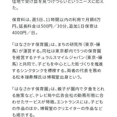
住地で受け皿を見つけづらいというニーズに応え
た。
保育料は、週5日、11時間以内の利用で月額6万
円。延長料金は500円／30分、追加1日保育は
4000円／日。
「はなさかす保育園」は、まちの研究所（東京・練
馬）が運営する。同社は東京都内で5つの保育園
を経営するナチュラルスマイルジャパン（東京・練
馬）と共同で、子どもを中心とした街づくりを推進
するシンクタンクを標榜する。両者の代表を務め
る松本理寿輝氏は博報堂出身という。
「はなさかす保育園」は、親子が園内で夕食をとれ
る施策など、テレビ局や広告会社の勤務形態に合
わせたサービスが特徴。エントランスには、子ども
の作品のほか、博報堂のクリエイターの作品など
も掲示する。