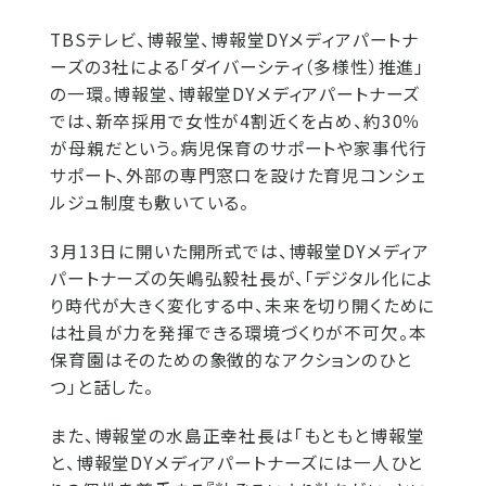
TBSテレビ、博報堂、博報堂DYメディアパートナ
ーズの3社による「ダイバーシティ（多様性）推進」
の一環。博報堂、博報堂DYメディアパートナーズ
では、新卒採用で女性が4割近くを占め、約30％
が母親だという。病児保育のサポートや家事代行
サポート、外部の専門窓口を設けた育児コンシェ
ルジュ制度も敷いている。
3月13日に開いた開所式では、博報堂DYメディア
パートナーズの矢嶋弘毅社長が、「デジタル化によ
り時代が大きく変化する中、未来を切り開くために
は社員が力を発揮できる環境づくりが不可欠。本
保育園はそのための象徴的なアクションのひと
つ」と話した。
また、博報堂の水島正幸社長は「もともと博報堂
と、博報堂DYメディアパートナーズには一人ひと