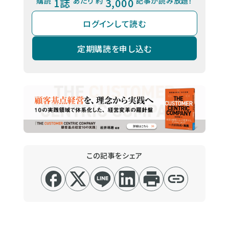
購読
1誌
あたり 約
3,000
記事が読み放題！
ログインして読む
定期購読を申し込む
この記事をシェア