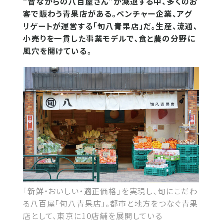
“昔ながらの八百屋さん”が減退する中、多くのお
客で賑わう青果店がある。ベンチャー企業、アグ
リゲートが運営する「旬八青果店」だ。生産、流通、
小売りを一貫した事業モデルで、食と農の分野に
風穴を開けている。
「新鮮・おいしい・適正価格」を実現し、旬にこだわ
る八百屋「旬八青果店」。都市と地方をつなぐ青果
店として、東京に10店舗を展開している