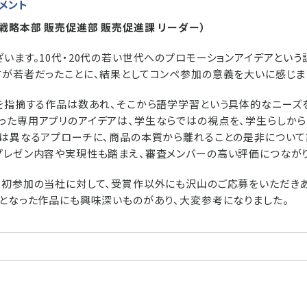
メント
戦略本部 販売促進部 販売促進課 リーダー）
います。10代・20代の若い世代へのプロモーションアイデアとい
方が若者だったことに、結果としてコンペ参加の意義を大いに感じま
」を指摘する作品は数あれ、そこから語学学習という具体的なニーズ
った専用アプリのアイデアは、学生ならではの視点を、学生らしか
とは異なるアプローチに、商品の本質から離れることの是非につい
プレゼン内容や実現性も踏まえ、審査メンバーの高い評価につながり
、初参加の当社に対して、受賞作以外にも沢山のご応募をいただき
外となった作品にも興味深いものがあり、大変参考になりました。