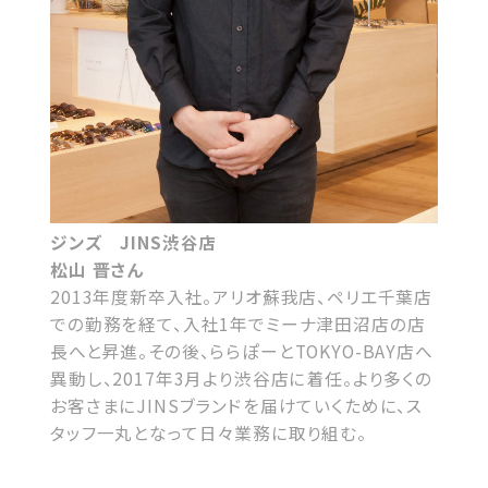
ジンズ JINS渋谷店
松山 晋さん
2013年度新卒入社。アリオ蘇我店、ペリエ千葉店
での勤務を経て、入社1年でミーナ津田沼店の店
長へと昇進。その後、ららぽーとTOKYO-BAY店へ
異動し、2017年3月より渋谷店に着任。より多くの
お客さまにJINSブランドを届けていくために、ス
タッフ一丸となって日々業務に取り組む。