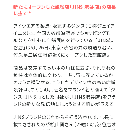
新たにオープンした旗艦店「JINS 渋谷店」の店長
に抜てき
アイウエアを製造・販売するジンズ（旧称ジェイア
イエヌ）は、全国の各都道府県でショッピングモー
ルなどを中心に店舗展開を行っている。「JINS渋
谷店」は5月26日、東京・渋谷の井の頭通り沿い、
竹久夢二居住地跡近くにオープンした旗艦店。
商品は交差する長い木の角柱に並ぶ。それぞれの
角柱は立体的に交わり、一見、宙に浮いているか
のように錯覚する。こうしたデザイン性の高い店鋪
設計は、ことし4月、社名をブランド名と揃えて「ジ
ンズ（JINS）」とした同社が、「JINS渋谷店」をブラ
ンドの新たな発信地にしようとする狙いが伺える。
JINSブランドのこれからを担う渋谷店で、店長に
抜てきされたのが松山晋さん（29歳）だ。渋谷店オ