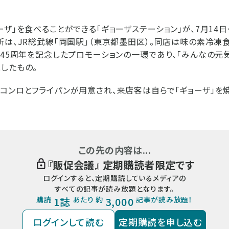
ーザ」を食べることができる「ギョーザステーション」が、7月14
所は、JR総武線「両国駅」（東京都墨田区）。同店は味の素冷凍
売45周年を記念したプロモーションの一環であり、「みんなの元気
したもの。
コンロとフライパンが用意され、来店客は自らで「ギョーザ」を
この先の内容は...
『
販促会議
』 定期購読者限定です
ログインすると、定期購読しているメディアの
すべての記事が読み放題となります。
購読
1誌
あたり 約
3,000
記事が読み放題！
ログインして読む
定期購読を申し込む