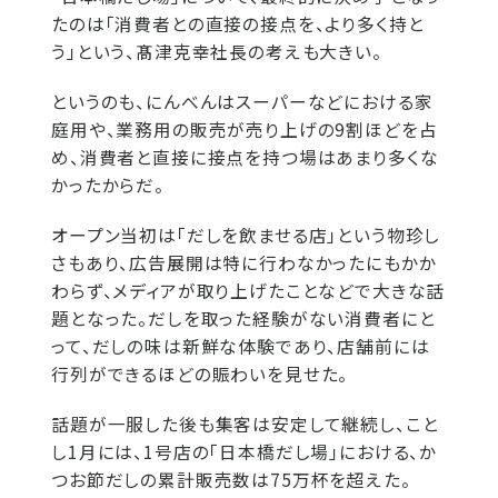
たのは「消費者との直接の接点を、より多く持と
う」という、髙津克幸社長の考えも大きい。
というのも、にんべんはスーパーなどにおける家
庭用や、業務用の販売が売り上げの9割ほどを占
め、消費者と直接に接点を持つ場はあまり多くな
かったからだ。
オープン当初は「だしを飲ませる店」という物珍し
さもあり、広告展開は特に行わなかったにもかか
わらず、メディアが取り上げたことなどで大きな話
題となった。だしを取った経験がない消費者にと
って、だしの味は新鮮な体験であり、店舗前には
行列ができるほどの賑わいを見せた。
話題が一服した後も集客は安定して継続し、こと
し1月には、1号店の「日本橋だし場」における、か
つお節だしの累計販売数は75万杯を超えた。