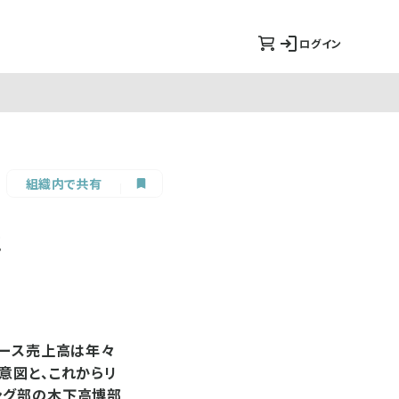
ログイン
組織内で共有
に
マース売上高は年々
意図と、これからリ
ング部の木下高博部