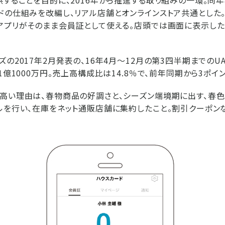
ドの仕組みを改編し、リアル店舗とオンラインストア共通とした
アプリがそのまま会員証として使える。店頭では画面に表示し
ズの2017年2月発表の、16年4月～12月の第3四半期までの
1億1000万円。売上高構成比は14.8％で、前年同期から3ポイ
高い理由は、春物商品の好調さと、シーズン端境期に出す、春色
ルを行い、在庫をネット通販店舗に集約したこと。割引クーポン