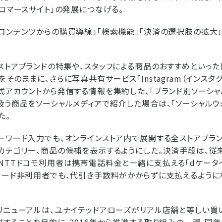
アコマースサイト」の発展につなげる。
コンテンツからの購買導線」「検索機能」「決済の選択肢の拡大
ストアブランドの特集や、スタッフによる商品のおすすめといった
そのままに、さらに写真共有サービス「Instagram（インスタ
式アカウントから発信する情報を集約した、「ブランド別ソーシャ
扱う商品をソーシャルメディアで紹介した場合は、「ソーシャルウ
た。
ーワード入力でも、オンラインストア内で展開する全ストアブラ
カテゴリー、商品の候補を表示するようにした。決済手段は、従
NTTドコモ利用者は携帯電話料金と一緒に支払える「dケータ
カード非利用者でも、代引き手数料がかからずに支払えるように
リニューアルは、ユナイテッドアローズがリアル店舗と等しい買
供することを目的に、2016年から推進する取り組みの一環。同年