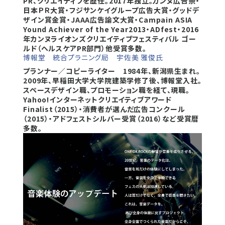
PR、クリエイティブを歴任。2017年独立。カンヌ広告祭・
日本ＰＲ大賞・フジサンケイグループ広告大賞・グッドデ
ザイン賞金賞・JAAA広告論文大賞・Campain ASIA
Yound Achiever of the Year2013・ADfest・2016
年カンヌライオンズクリエイティブフェスティバル ゴー
ルド（ヘルスケアPR部門）他受賞多数。
博報堂 統合プラニング局 宇佐美 雅俊氏
プランナー／コピーライター 1984年、新潟県生まれ。
2009年、早稲田大学大学院建築学修了後、博報堂入社。
スペースデザイン職、プロモーション職を経て、現職。
Yahoo!インターネットクリエイティブアワード
Finalist（2015）・消費者が選んだ広告コンクール
（2015）・アドフェストシルバー受賞（2016）など受賞暦
多数。