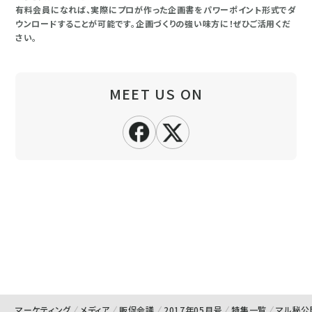
有料会員になれば、実際にプロが作った企画書をパワーポイント形式でダ
ウンロードすることが可能です。企画づくりの強い味方に！ぜひご活用くだ
さい。
MEET US ON
マーケティング
メディア
販促会議
2017年05月号
特集一覧
マル秘公