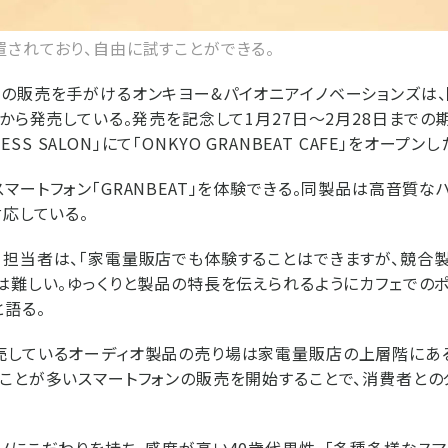
されており、自由に試すことができる。
の販売を手がけるオンキヨー&パイオニアイノベーションズは、
から発売している。発売を記念して1月27日～2月28日までの期間
INESS SALON」にて「ONKYO GRANBEAT CAFE」をオープンし
マートフォン「GRANBEAT」を体験できる。同製品は高音質な
対応している。
担当者は、「家電量販店でも体験することはできますが、競合
は難しい。ゆっくりと製品の特長を伝えられるようにカフェでの
と語る。
売しているオーディオ製品の売り場は家電量販店の上層階にあ
ことが多いスマートフォンの販売を開始することで、消費者との
ノにこだわりを持ち、感度が高い40歳代男性。「多種多様なス