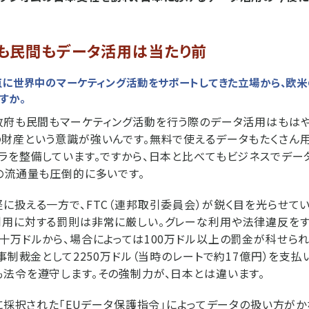
も民間もデータ活用は当たり前
点に世界中のマーケティング活動をサポートしてきた立場から、欧
すか。
政府も民間もマーケティング活動を行う際のデータ活用はもはや
財産という意識が強いんです。無料で使えるデータもたくさん
ラを整備しています。ですから、日本と比べてもビジネスでデー
の流通量も圧倒的に多いです。
に扱える一方で、FTC（連邦取引委員会）が鋭く目を光らせて
用に対する罰則は非常に厳しい。グレーな利用や法律違反をす
十万ドルから、場合によっては100万ドル以上の罰金が科せられ
民事制裁金として2250万ドル（当時のレートで約17億円）を支払
法令を遵守します。その強制力が、日本とは違います。
年に採択された「EUデータ保護指令」によってデータの扱い方が