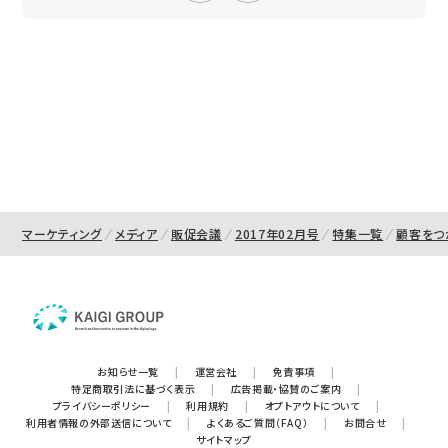
マーケティング
メディア
販促会議
2017年02月号
特集一覧
顧客をつ
お知らせ一覧
|
運営会社
|
免責事項
|
特定商取引法に基づく表示
|
広告掲載・協賛のご案内
|
プライバシーポリシー
|
利用規約
|
オプトアウトについて
|
利用者情報の外部送信について
|
よくあるご質問（FAQ）
|
お問合せ
|
サイトマップ