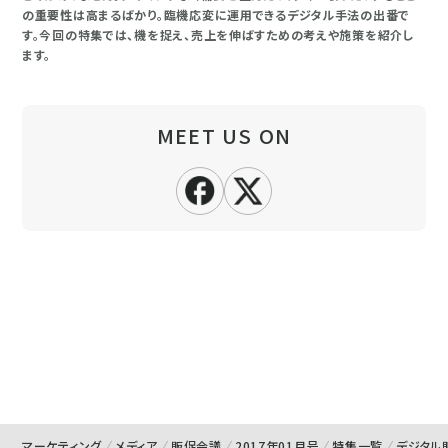
の重要性は高まるばかり。臨機応変に運用できるデジタル手法の出番で
す。今回の特集では、機を捉え、売上を伸ばすための考えや施策を紹介し
ます。
MEET US ON
マーケティング
メディア
販促会議
2017年01月号
特集一覧
デジタル