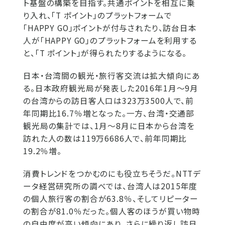
ト基盤の構築を目指す。共通ポイントを相互に乗
り入れ、「T ポイント」のプラットフォームで
「HAPPY GO」ポイントが付与されたり、訪台日本
人が「HAPPY GO」のプラットフォームを利用する
と、「T ポイント」が得られたりするようになる。
日本・台湾間の観光・旅行客交流は拡大傾向にあ
る。日本政府観光局が発表した2016年1月～9月
の台湾からの訪日客人口は323万3500人で、前
年同期比16.7％増となった。一方、台湾・交通部
観光局の集計では、1月～8月に日本から台湾を
訪れた人の数は119万6686人で、前年同期比
19.2％増。
消費トレンドをつかむのにも役立ちそうだ。NTTデ
ータ経営研究所の調べでは、台湾人は2015年度
の個人旅行客の割合が63.8％、そしてリピーター
の割合が81.0％だった。個人客のほうが買い物時
の自由度が高い傾向にあり、さらに繰り返し訪日