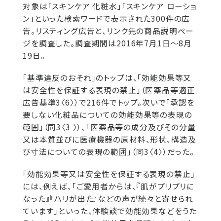
対象は「スキンケア 化粧水」「スキンケア ローショ
ン」といった検索ワードで表示された300件の広
告。リスティング広告と、リンク先の商品説明ペー
ジを調査した。調査期間は2016年7月1日～8月
19日。
「基準違反のおそれ」のトップは、「効能効果等又
は安全性を保証する表現の禁止」（医薬品等適正
広告基準3〈6〉）で216件でトップ。次いで「承認を
要しない化粧品についての効能効果等の表現の
範囲」（同3〈3 〉）、「医薬品等の成分及びその分量
又は本質並びに医療機器の原材料、形状、構造及
び寸法についての表現の範囲」（同3〈4〉）だった。
「効能効果等又は安全性を保証する表現の禁止」
には、例えば、「ご愛用者からは、『肌がプリプリに
なった』『ハリが出た』などの声が続々と寄せられ
ています」といった、体験談で効能効果などをうた