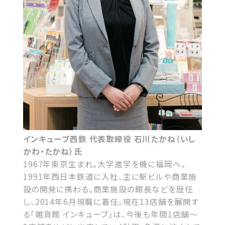
インキューブ西鉄 代表取締役 石川たかね（いし
かわ・たかね）氏
1967年東京生まれ。大学進学を機に福岡へ。
1991年西日本鉄道に入社、主に駅ビルや商業施
設の開発に携わる。商業施設の館長などを歴任
し、2014年6月現職に着任。現在13店舗を展開す
る｢雑貨館 インキューブ｣は、今後も年間1店舗～