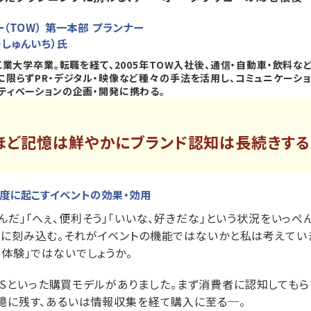
（TOW） 第一本部 プランナー
・しゅんいち）氏
工業大学卒業。転職を経て、2005年TOW入社後、通信・自動車・飲料な
に限らずPR・デジタル・映像など種々の手法を活用し、コミュニケーシ
ティベーションの企画・開発に携わる。
ほど記憶は鮮やかにブランド認知は長続きする
一度に起こすイベントの効果・効用
んだ」「へぇ、便利そう」「いいな、好きだな」という状況をいっぺ
に刻み込む。それがイベントの機能ではないかと私は考えてい
「体験」ではないでしょうか。
AISASといった購買モデルがありました。まず消費者に認知しても
憶に残す、あるいは情報収集を経て購入に至る─。