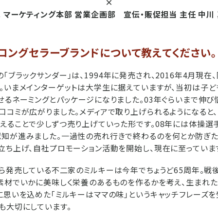
×
 マーケティング本部 営業企画部 宣伝・販促担当 主任 中川
ロングセラーブランドについて教えてください。
ブラックサンダー」は、1994年に発売され、2016年4月現在
。いまメインターゲットは大学生に据えていますが、当初は子ど
せるネーミングとパッケージになりました。03年ぐらいまで伸び
口コミが広がりました。メディアで取り上げられるようになると、
えることで少しずつ売り上げていった形です。08年には体操選
知が進みました。一過性の売れ行きで終わるのを何とか防ぎたい
立ち上げ、自社プロモーション活動を開始し、現在に至っていま
ら発売している不二家のミルキーは今年でちょうど65周年。戦
素材でいかに美味しく栄養のあるものを作るかを考え、生まれた
に思いを込めた「ミルキーはママの味」というキャッチフレーズ
も大切にしています。