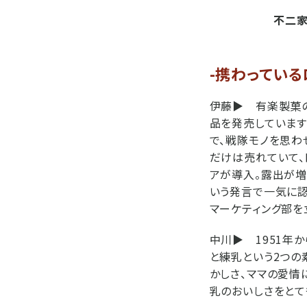
不二家
-携わっている
伊藤▶
有楽製菓の「
品を発売しています
で、戦隊モノを思わ
だけは売れていて、
アが導入。露出が増
いう発言で一気に認
マーケティング部を
中川▶
1951年か
と練乳という2つの
かしさ、ママの愛情
乳のおいしさをとて