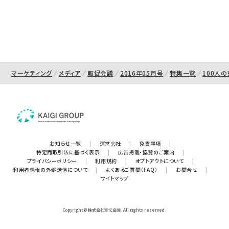
マーケティング
メディア
販促会議
2016年05月号
特集一覧
100人
お知らせ一覧
|
運営会社
|
免責事項
|
特定商取引法に基づく表示
|
広告掲載・協賛のご案内
|
プライバシーポリシー
|
利用規約
|
オプトアウトについて
|
利用者情報の外部送信について
|
よくあるご質問（FAQ）
|
お問合せ
|
サイトマップ
Copyright © 株式会社宣伝会議. All rights reserved.