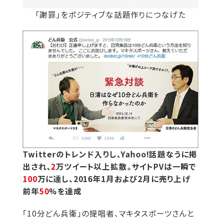
「謝罪」をポジティブな話題作りにつなげた
Twitterのトレンド入りし、Yahoo!話題なうに掲
出され、
2
万ツイート以上拡散。サイトPVは一瞬で
100
万に達し、2016年1月および2月に売り上げ
前年
50
%を達成
「10分どん兵衛」の提唱者、マキタスポーツさんと