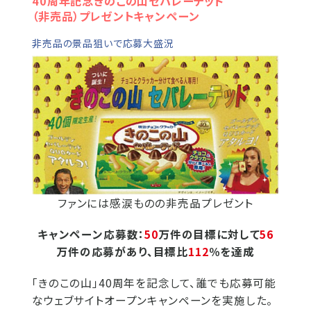
40周年記念きのこの山セパレーテッド
（非売品）プレゼントキャンペーン
非売品の景品狙いで応募大盛況
ファンには感涙ものの非売品プレゼント
キャンペーン応募数：
50
万件の目標に対して
56
万件の応募があり、目標比
112
％を達成
「きのこの山」40周年を記念して、誰でも応募可能
なウェブサイトオープンキャンペーンを実施した。