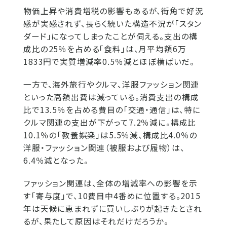
物価上昇や消費増税の影響もあるが、街角で好況
感が実感されず、長らく続いた構造不況が「スタン
ダード」になってしまったことが伺える。支出の構
成比の25％を占める「食料」は、月平均額6万
1833円で実質増減率0.5％減とほぼ横ばいだ。
一方で、海外旅行やクルマ、洋服ファッション関連
といった高額出費は減っている。消費支出の構成
比で13.5％を占める費目の「交通・通信」は、特に
クルマ関連の支出が下がって7.2％減に。構成比
10.1％の「教養娯楽」は5.5％減、構成比4.0％の
洋服・ファッション関連（被服および履物）は、
6.4％減となった。
ファッション関連は、全体の増減率への影響を示
す「寄与度」で、10費目中4番めに位置する。2015
年は天候に恵まれずに買いしぶりが起きたとされ
るが、果たして原因はそれだけだろうか。