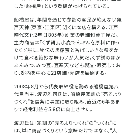
した「船橋屋」という看板が掲げられている。
船橋屋は、年間を通じて参詣の客足が絶えない亀
戸天神（東京・江東区）近くに本店を構える、江戸
時代文化2年（1805年）創業の老舗和菓子屋だ。
主力商品は「くず餅」。小麦でんぷんを原料に作っ
たくず餅に、秘伝の黒糖蜜と香ばしいきな粉をか
けて食べる絶妙な味わいが人気だ。くず餅のほか
あんみつ、みつ豆、豆寒天なども製造・販売してお
り、都内を中心に21店舗・売店を展開する。
2008年8月から代表取締役を務める船橋屋第八
代目当主、渡辺雅司氏は、船橋屋家訓の“売るより
つくれ”を信条に事業に取り組み、直近の6年あま
りで経常利益を5.8倍に向上させた。
渡辺氏は「家訓の“売るよりつくれ”の“つくれ”に
は、単に商品づくりという意味だけではなく、“人