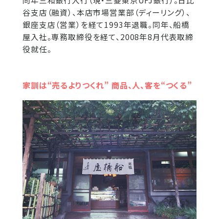
同年三和銀行入行（現・三菱東京UFJ銀行）。日比
谷支店（融資）、本店市場営業部（ディーリング）、
銀座支店（営業）を経て1993年退職。同年、船橋
屋入社。専務取締役を経て、2008年8月代表取締
役就任。
家訓は“売るよりつくれ” 商品、人、客を“つくる”